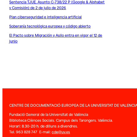
Sentencia TJUE. Asunto C-738/22 P (Google & Alphabet
v Comisión) de 2 de julio de 2026
Plan ciberseguridad e inteligencia artificial
Soberanía tecnológica europea y código abierto
El Pacto sobre Migración y Asilo entra en vigor el 12 de
junio
CENTRE DE DOCUMENTACIÓ EUROPEA DE LA UNIVERSITAT DE VALENCI
Fundació General de la Universitat de València
Biblioteca Ciènces Socials. Campus dels Tarongers. València.
Horari: 8.30-20 h. de dilluns a divendres.
Tel. 963 828 747 E-mail:
cde@uv.es