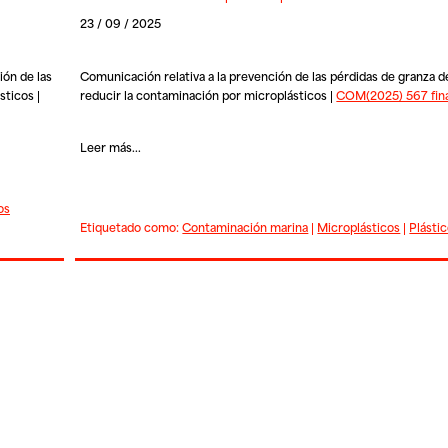
23 / 09 / 2025
ón de las
Comunicación relativa a la prevención de las pérdidas de granza d
sticos |
reducir la contaminación por microplásticos |
COM(2025) 567 fina
Leer más...
os
Etiquetado como:
Contaminación marina
|
Microplásticos
|
Plásti