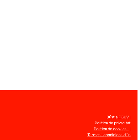
Bústia FGUV
|
Política de privacitat
Política de cookies
|
Termes i condicions d’ús