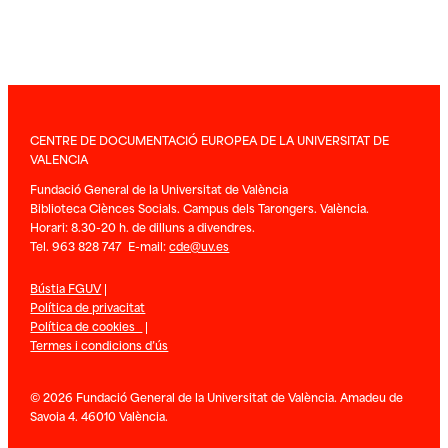
CENTRE DE DOCUMENTACIÓ EUROPEA DE LA UNIVERSITAT DE
VALENCIA
Fundació General de la Universitat de València
Biblioteca Ciènces Socials. Campus dels Tarongers. València.
Horari: 8.30-20 h. de dilluns a divendres.
Tel. 963 828 747 E-mail:
cde@uv.es
Bústia FGUV
|
Política de privacitat
Política de cookies
|
Termes i condicions d’ús
© 2026 Fundació General de la Universitat de València. Amadeu de
Savoia 4. 46010 València.