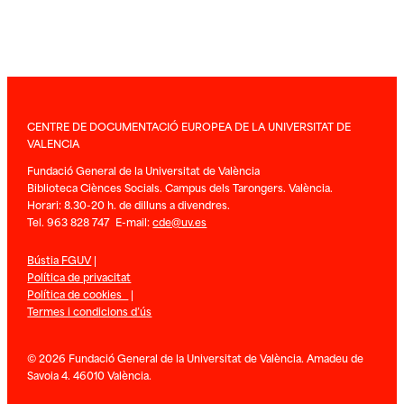
CENTRE DE DOCUMENTACIÓ EUROPEA DE LA UNIVERSITAT DE
VALENCIA
Fundació General de la Universitat de València
Biblioteca Ciènces Socials. Campus dels Tarongers. València.
Horari: 8.30-20 h. de dilluns a divendres.
Tel. 963 828 747 E-mail:
cde@uv.es
Bústia FGUV
|
Política de privacitat
Política de cookies
|
Termes i condicions d’ús
© 2026 Fundació General de la Universitat de València. Amadeu de
Savoia 4. 46010 València.