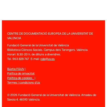
CENTRE DE DOCUMENTACIÓ EUROPEA DE LA UNIVERSITAT DE
VALENCIA
Fundació General de la Universitat de València
Biblioteca Ciènces Socials. Campus dels Tarongers. València.
Horari: 8.30-20 h. de dilluns a divendres.
Tel. 963 828 747 E-mail:
cde@uv.es
Bústia FGUV
|
Política de privacitat
Política de cookies
|
Termes i condicions d’ús
© 2026 Fundació General de la Universitat de València. Amadeu de
Savoia 4. 46010 València.