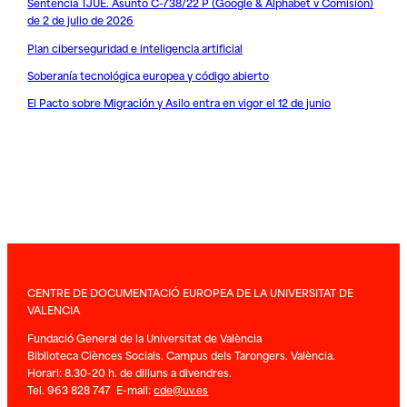
Sentencia TJUE. Asunto C-738/22 P (Google & Alphabet v Comisión)
de 2 de julio de 2026
Plan ciberseguridad e inteligencia artificial
Soberanía tecnológica europea y código abierto
El Pacto sobre Migración y Asilo entra en vigor el 12 de junio
CENTRE DE DOCUMENTACIÓ EUROPEA DE LA UNIVERSITAT DE
VALENCIA
Fundació General de la Universitat de València
Biblioteca Ciènces Socials. Campus dels Tarongers. València.
Horari: 8.30-20 h. de dilluns a divendres.
Tel. 963 828 747 E-mail:
cde@uv.es