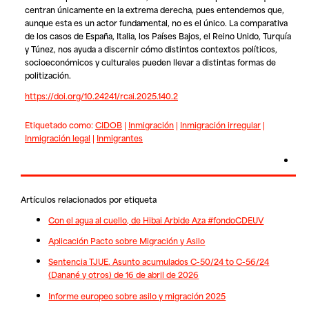
centran únicamente en la extrema derecha, pues entendemos que,
aunque esta es un actor fundamental, no es el único. La comparativa
de los casos de España, Italia, los Países Bajos, el Reino Unido, Turquía
y Túnez, nos ayuda a discernir cómo distintos contextos políticos,
socioeconómicos y culturales pueden llevar a distintas formas de
politización.
https://doi.org/10.24241/rcai.2025.140.2
Etiquetado como:
CIDOB
|
Inmigración
|
Inmigración irregular
|
Inmigración legal
|
Inmigrantes
Artículos relacionados por etiqueta
Con el agua al cuello, de Hibai Arbide Aza #fondoCDEUV
Aplicación Pacto sobre Migración y Asilo
Sentencia TJUE. Asunto acumulados C-50/24 to C-56/24
(Danané y otros) de 16 de abril de 2026
Informe europeo sobre asilo y migración 2025