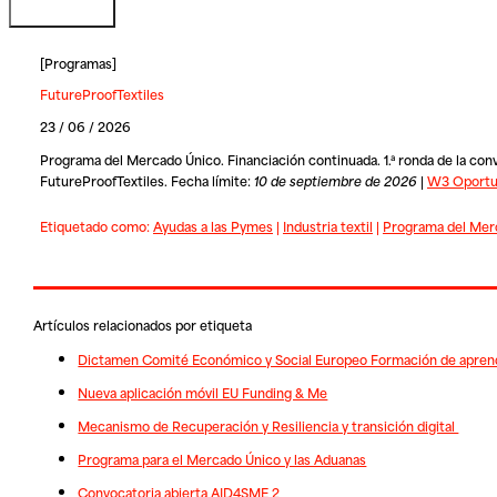
[
Programas
]
FutureProofTextiles
23 / 06 / 2026
Programa del Mercado Único. Financiación continuada. 1.ª ronda de la convoc
FutureProofTextiles. Fecha límite:
10 de septiembre de 2026
|
W3 Oportun
Etiquetado como:
Ayudas a las Pymes
|
Industria textil
|
Programa del Mer
Artículos relacionados por etiqueta
Dictamen Comité Económico y Social Europeo Formación de aprend
Nueva aplicación móvil EU Funding & Me
Mecanismo de Recuperación y Resiliencia y transición digital
Programa para el Mercado Único y las Aduanas
Convocatoria abierta AID4SME 2