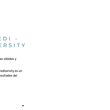
s silbidos y
Fediversity
es un
esultados del