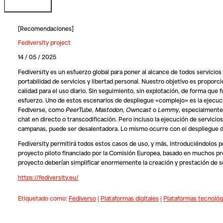
[
Recomendaciones
]
Fediversity project
14 / 05 / 2025
Fediversity
es un esfuerzo global para poner al alcance de todos servicios 
portabilidad de servicios y libertad personal. Nuestro objetivo es proporc
calidad para el uso diario. Sin seguimiento, sin explotación, de forma que 
esfuerzo. Uno de estos escenarios de despliegue «complejo» es la ejecuci
Fediverse, como
PeerTube
,
Mastodon
,
Owncast
o
Lemmy
, especialmente
chat en directo o transcodificación. Pero incluso la ejecución de servici
campanas, puede ser desalentadora. Lo mismo ocurre con el despliegue de
Fediversity
permitirá todos estos casos de uso, y más, introduciéndolos p
proyecto piloto financiado por la Comisión Europea, basado en muchos proy
proyecto deberían simplificar enormemente la creación y prestación de ser
https://fediversity.eu/
Etiquetado como:
Fediverso
|
Plataformas digitales
|
Plataformas tecnológ