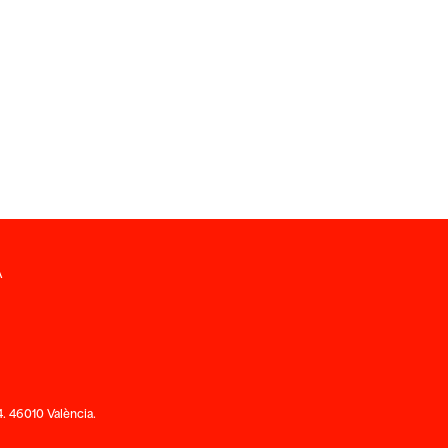
A
. 46010 València.