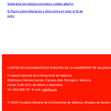
Soberanía tecnológica europea y código abierto
El Pacto sobre Migración y Asilo entra en vigor el 12 de
junio
CENTRE DE DOCUMENTACIÓ EUROPEA DE LA UNIVERSITAT DE VALENCI
Fundació General de la Universitat de València
Biblioteca Ciènces Socials. Campus dels Tarongers. València.
Horari: 8.30-20 h. de dilluns a divendres.
Tel. 963 828 747 E-mail:
cde@uv.es
© 2026 Fundació General de la Universitat de València. Amadeu de Savoia 4