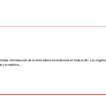
tulada «
Introducción de la renta básica incondicional en toda la UE
». Los organiz
al y la robótica,…