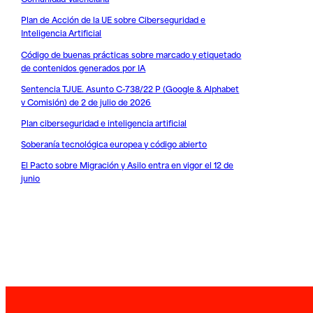
Plan de Acción de la UE sobre Ciberseguridad e
Inteligencia Artificial
Código de buenas prácticas sobre marcado y etiquetado
de contenidos generados por IA
Sentencia TJUE. Asunto C-738/22 P (Google & Alphabet
v Comisión) de 2 de julio de 2026
Plan ciberseguridad e inteligencia artificial
Soberanía tecnológica europea y código abierto
El Pacto sobre Migración y Asilo entra en vigor el 12 de
junio