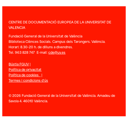
CENTRE DE DOCUMENTACIÓ EUROPEA DE LA UNIVERSITAT DE
VALENCIA
Fundació General de la Universitat de València
Biblioteca Ciènces Socials. Campus dels Tarongers. València.
Horari: 8.30-20 h. de dilluns a divendres.
Tel. 963 828 747 E-mail:
cde@uv.es
Bústia FGUV
|
Política de privacitat
Política de cookies
|
Termes i condicions d’ús
© 2026 Fundació General de la Universitat de València. Amadeu de
Savoia 4. 46010 València.