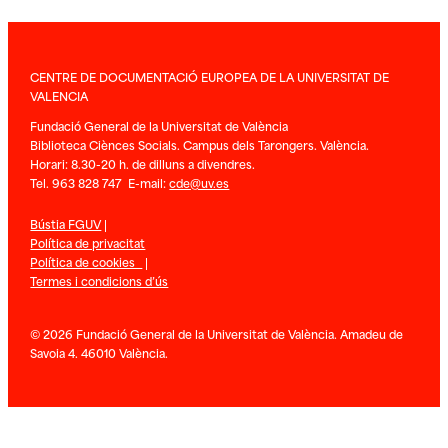
CENTRE DE DOCUMENTACIÓ EUROPEA DE LA UNIVERSITAT DE
VALENCIA
Fundació General de la Universitat de València
Biblioteca Ciènces Socials. Campus dels Tarongers. València.
Horari: 8.30-20 h. de dilluns a divendres.
Tel. 963 828 747 E-mail:
cde@uv.es
Bústia FGUV
|
Política de privacitat
Política de cookies
|
Termes i condicions d’ús
© 2026 Fundació General de la Universitat de València. Amadeu de
Savoia 4. 46010 València.