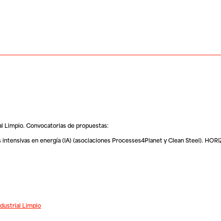
al Limpio. Convocatorias de propuestas:
rias intensivas en energía (IA) (asociaciones Processes4Planet y Clean Steel). H
dustrial Limpio