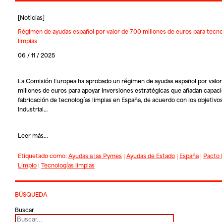
[
Noticias
]
Régimen de ayudas español por valor de 700 millones de euros para tecno
limpias
06 / 11 / 2025
La Comisión Europea ha aprobado un régimen de ayudas español por valo
millones de euros para apoyar inversiones estratégicas que añadan capac
fabricación de tecnologías limpias en España, de acuerdo con los objetivo
Industrial…
Leer más...
Etiquetado como:
Ayudas a las Pymes
|
Ayudas de Estado
|
España
|
Pacto 
Limpio
|
Tecnologías limpias
BÚSQUEDA
Buscar