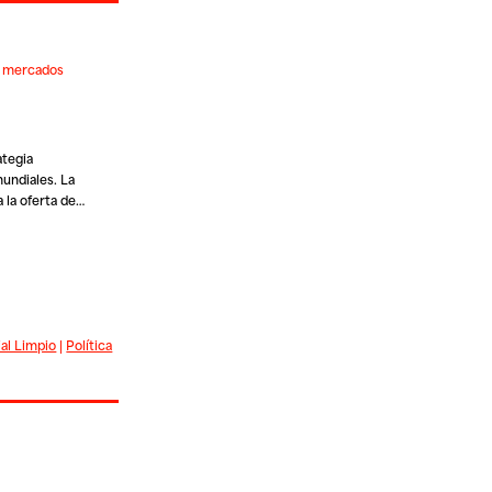
os mercados
ategia
mundiales. La
a la oferta de…
ial Limpio
|
Política