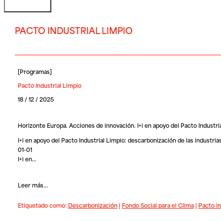
PACTO INDUSTRIAL LIMPIO
[
Programas
]
Pacto Industrial Limpio
18 / 12 / 2025
Horizonte Europa. Acciones de innovación. I+i en apoyo del Pacto Industri
I+i en apoyo del Pacto Industrial Limpio: descarbonización de las indust
01-01
I+i en…
Leer más...
Etiquetado como:
Descarbonización
|
Fondo Social para el Clima
|
Pacto In