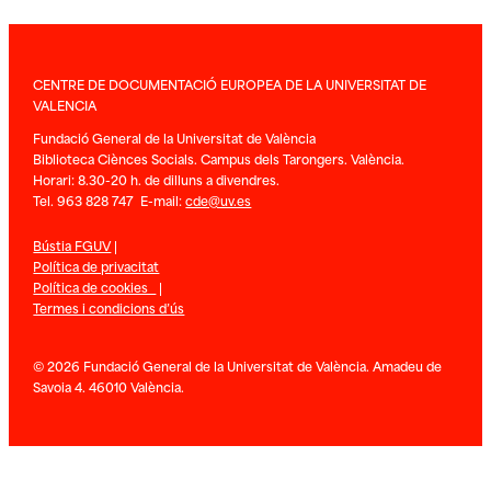
CENTRE DE DOCUMENTACIÓ EUROPEA DE LA UNIVERSITAT DE
VALENCIA
Fundació General de la Universitat de València
Biblioteca Ciènces Socials. Campus dels Tarongers. València.
Horari: 8.30-20 h. de dilluns a divendres.
Tel. 963 828 747 E-mail:
cde@uv.es
Bústia FGUV
|
Política de privacitat
Política de cookies
|
Termes i condicions d’ús
© 2026 Fundació General de la Universitat de València. Amadeu de
Savoia 4. 46010 València.