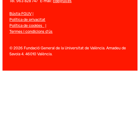
Tel. 963 828 747 E-mail:
cde@uv.es
Bústia FGUV
|
Política de privacitat
Política de cookies
|
Termes i condicions d’ús
© 2026 Fundació General de la Universitat de València. Amadeu de
Savoia 4. 46010 València.