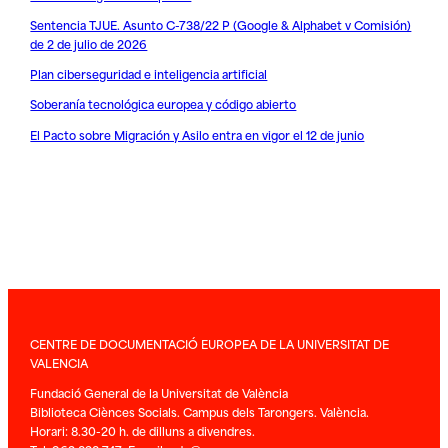
Sentencia TJUE. Asunto C-738/22 P (Google & Alphabet v Comisión)
de 2 de julio de 2026
Plan ciberseguridad e inteligencia artificial
Soberanía tecnológica europea y código abierto
El Pacto sobre Migración y Asilo entra en vigor el 12 de junio
CENTRE DE DOCUMENTACIÓ EUROPEA DE LA UNIVERSITAT DE
VALENCIA
Fundació General de la Universitat de València
Biblioteca Ciènces Socials. Campus dels Tarongers. València.
Horari: 8.30-20 h. de dilluns a divendres.