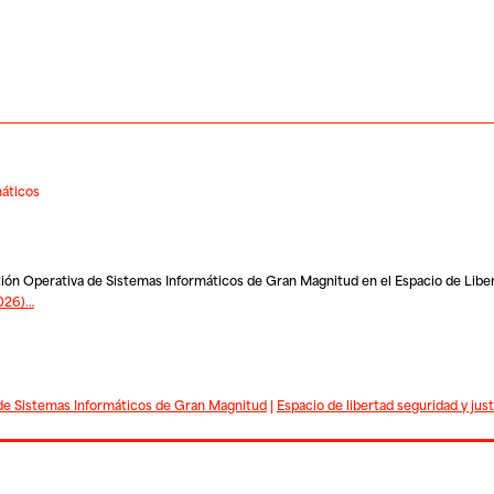
máticos
stión Operativa de Sistemas Informáticos de Gran Magnitud en el Espacio de Libe
026)…
 de Sistemas Informáticos de Gran Magnitud
|
Espacio de libertad seguridad y just