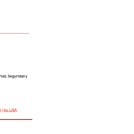
rtad, Seguridad y
i
|
eu-LISA