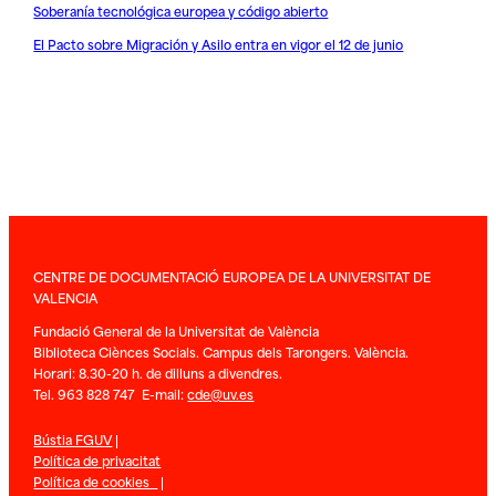
Soberanía tecnológica europea y código abierto
El Pacto sobre Migración y Asilo entra en vigor el 12 de junio
CENTRE DE DOCUMENTACIÓ EUROPEA DE LA UNIVERSITAT DE
VALENCIA
Fundació General de la Universitat de València
Biblioteca Ciènces Socials. Campus dels Tarongers. València.
Horari: 8.30-20 h. de dilluns a divendres.
Tel. 963 828 747 E-mail:
cde@uv.es
Bústia FGUV
|
Política de privacitat
Política de cookies
|