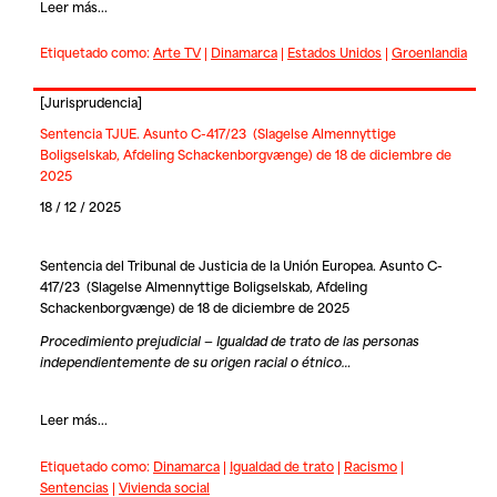
Leer más...
Etiquetado como:
Arte TV
|
Dinamarca
|
Estados Unidos
|
Groenlandia
[
Jurisprudencia
]
Sentencia TJUE. Asunto C-417/23 (Slagelse Almennyttige
Boligselskab, Afdeling Schackenborgvænge) de 18 de diciembre de
2025
18 / 12 / 2025
Sentencia del Tribunal de Justicia de la Unión Europea. Asunto C-
417/23 (Slagelse Almennyttige Boligselskab, Afdeling
Schackenborgvænge) de 18 de diciembre de 2025
Procedimiento prejudicial — Igualdad de trato de las personas
independientemente de su origen racial o étnico…
Leer más...
Etiquetado como:
Dinamarca
|
Igualdad de trato
|
Racismo
|
Sentencias
|
Vivienda social