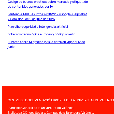
Código de buenas prácticas sobre marcado y etiquetado
de contenidos generados por IA
Sentencia TJUE. Asunto C-738/22 P (Google & Alphabet
v Comisión) de 2 de julio de 2026
Plan ciberseguridad e inteligencia artificial
Soberanía tecnológica europea y código abierto
El Pacto sobre Migración y Asilo entra en vigor el 12 de
junio
CENTRE DE DOCUMENTACIÓ EUROPEA DE LA UNIVERSITAT DE VALENCI
Fundació General de la Universitat de València
Biblioteca Ciènces Socials. Campus dels Tarongers. València.