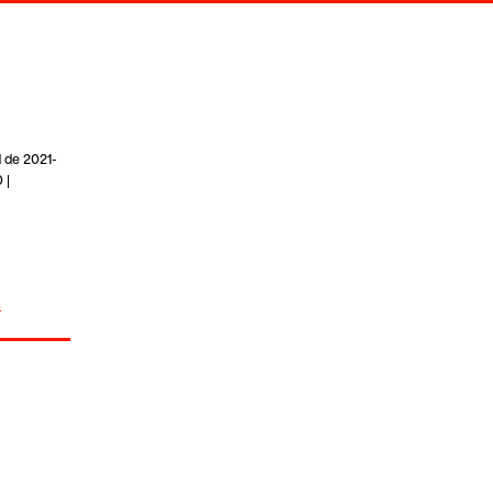
d de 2021-
 |
s