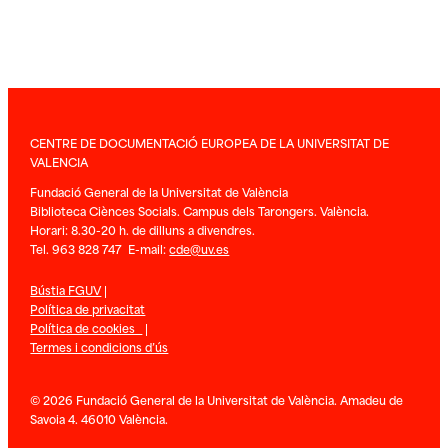
CENTRE DE DOCUMENTACIÓ EUROPEA DE LA UNIVERSITAT DE
VALENCIA
Fundació General de la Universitat de València
Biblioteca Ciènces Socials. Campus dels Tarongers. València.
Horari: 8.30-20 h. de dilluns a divendres.
Tel. 963 828 747 E-mail:
cde@uv.es
Bústia FGUV
|
Política de privacitat
Política de cookies
|
Termes i condicions d’ús
© 2026 Fundació General de la Universitat de València. Amadeu de
Savoia 4. 46010 València.