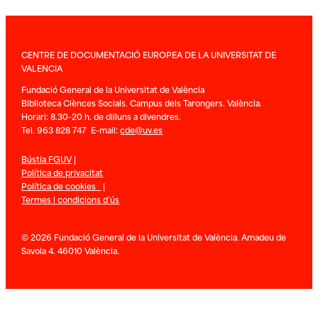
CENTRE DE DOCUMENTACIÓ EUROPEA DE LA UNIVERSITAT DE
VALENCIA
Fundació General de la Universitat de València
Biblioteca Ciènces Socials. Campus dels Tarongers. València.
Horari: 8.30-20 h. de dilluns a divendres.
Tel. 963 828 747 E-mail:
cde@uv.es
Bústia FGUV
|
Política de privacitat
Política de cookies
|
Termes i condicions d’ús
© 2026 Fundació General de la Universitat de València. Amadeu de
Savoia 4. 46010 València.