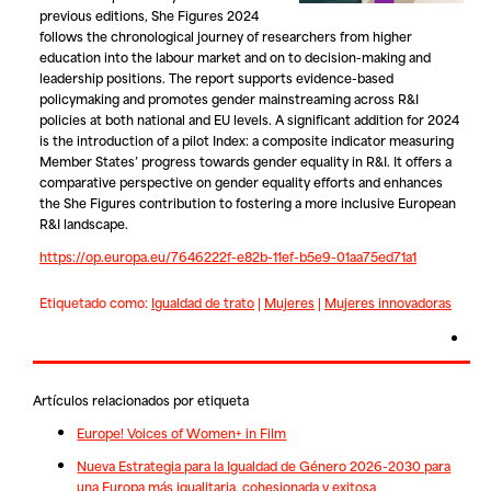
previous editions, She Figures 2024
follows the chronological journey of researchers from higher
education into the labour market and on to decision-making and
leadership positions. The report supports evidence-based
policymaking and promotes gender mainstreaming across R&I
policies at both national and EU levels. A significant addition for 2024
is the introduction of a pilot Index: a composite indicator measuring
Member States’ progress towards gender equality in R&I. It offers a
comparative perspective on gender equality efforts and enhances
the She Figures contribution to fostering a more inclusive European
R&I landscape.
https://op.europa.eu/7646222f-e82b-11ef-b5e9-01aa75ed71a1
Etiquetado como:
Igualdad de trato
|
Mujeres
|
Mujeres innovadoras
Artículos relacionados por etiqueta
Europe! Voices of Women+ in Film
Nueva Estrategia para la Igualdad de Género 2026-2030 para
una Europa más igualitaria, cohesionada y exitosa