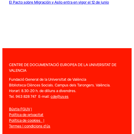
El Pacto sobre Migración y Asilo entra en vigor el 12 de junio
CENTRE DE DOCUMENTACIÓ EUROPEA DE LA UNIVERSITAT DE
VALENCIA
Fundació General de la Universitat de València
Biblioteca Ciènces Socials. Campus dels Tarongers. València.
Horari: 8.30-20 h. de dilluns a divendres.
Tel. 963 828 747 E-mail:
cde@uv.es
Bústia FGUV
|
Política de privacitat
Política de cookies
|
Termes i condicions d’ús