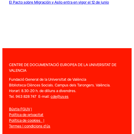
El Pacto sobre Migración y Asilo entra en vigor el 12 de junio
CENTRE DE DOCUMENTACIÓ EUROPEA DE LA UNIVERSITAT DE
VALENCIA
Fundació General de la Universitat de València
Biblioteca Ciènces Socials. Campus dels Tarongers. València.
Horari: 8.30-20 h. de dilluns a divendres.
Tel. 963 828 747 E-mail:
cde@uv.es
Bústia FGUV
|
Política de privacitat
Política de cookies
|
Termes i condicions d’ús