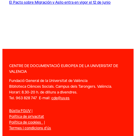
El Pacto sobre Migración y Asilo entra en vigor el 12 de junio
CENTRE DE DOCUMENTACIÓ EUROPEA DE LA UNIVERSITAT DE
VALENCIA
Fundació General de la Universitat de València
Biblioteca Ciènces Socials. Campus dels Tarongers. València.
Horari: 8.30-20 h. de dilluns a divendres.
Tel. 963 828 747 E-mail:
cde@uv.es
Bústia FGUV
|
Política de privacitat
Política de cookies
|
Termes i condicions d’ús