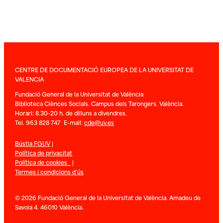
CENTRE DE DOCUMENTACIÓ EUROPEA DE LA UNIVERSITAT DE
VALENCIA
Fundació General de la Universitat de València
Biblioteca Ciènces Socials. Campus dels Tarongers. València.
Horari: 8.30-20 h. de dilluns a divendres.
Tel. 963 828 747 E-mail:
cde@uv.es
Bústia FGUV
|
Política de privacitat
Política de cookies
|
Termes i condicions d’ús
© 2026 Fundació General de la Universitat de València. Amadeu de
Savoia 4. 46010 València.