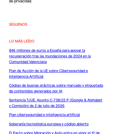
de privacidad
.
SÍGUENOS
LO MÁS LEÍDO
846 millones de euros a España para apoyar la
recuperación tras las inundaciones de 2024 en la
Comunidad Valenciana
Plan de Acción de la UE sobre Ciberseguridad e
Inteligencia Artificial
Código de buenas prácticas sobre marcado y etiquetado
de contenidos generados por IA
Sentencia TJUE. Asunto C-738/22 P (Google & Alphabet
v Comisión) de 2 de julio de 2026
Plan ciberseguridad e inteligencia artificial
Soberanía tecnológica europea y código abierto
El Pacto sobre Migración y Asilo entra en vigor el 12 de