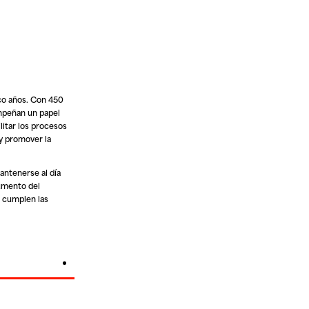
nco años. Con 450
empeñan un papel
litar los procesos
 y promover la
antenerse al día
aumento del
e cumplen las