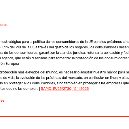
dores
an estratégico para la política de los consumidores de la UE para los próximos ci
 51 % del PIB de la UE a través del gasto de los hogares, los consumidores des
de los consumidores, garantizar la claridad jurídica, reforzar la aplicación y faci
 la agenda, que están diseñadas para fomentar la protección de los consumidores
nión Europea.
e protección más elevados del mundo, es necesario adaptar nuestro marco para m
e vida, la evolución de las prácticas del mercado, en particular en línea, y el 
olo en proteger a los consumidores, sino también en proteger a las empresas qu
tes que no las cumplen. |
RAPID, IP/25/2730, 19.11.2025
res