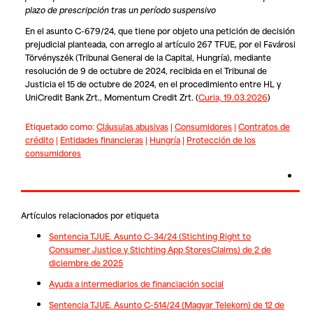
plazo de prescripción tras un período suspensivo
En el asunto C-679/24, que tiene por objeto una petición de decisión
prejudicial planteada, con arreglo al artículo 267 TFUE, por el Fővárosi
Törvényszék (Tribunal General de la Capital, Hungría), mediante
resolución de 9 de octubre de 2024, recibida en el Tribunal de
Justicia el 15 de octubre de 2024, en el procedimiento entre
HL
y
UniCredit Bank Zrt., Momentum Credit Zrt. (
Curia, 19.03.2026
)
Etiquetado como:
Cláusulas abusivas
|
Consumidores
|
Contratos de
crédito
|
Entidades financieras
|
Hungría
|
Protección de los
consumidores
Artículos relacionados por etiqueta
Sentencia TJUE. Asunto C-34/24 (Stichting Right to
Consumer Justice y Stichting App StoresClaims) de 2 de
diciembre de 2025
Ayuda a intermediarios de financiación social
Sentencia TJUE. Asunto C-514/24 (Magyar Telekom) de 12 de