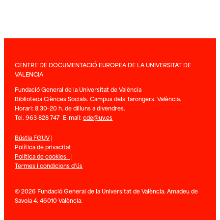
CENTRE DE DOCUMENTACIÓ EUROPEA DE LA UNIVERSITAT DE
VALENCIA
Fundació General de la Universitat de València
Biblioteca Ciènces Socials. Campus dels Tarongers. València.
Horari: 8.30-20 h. de dilluns a divendres.
Tel. 963 828 747 E-mail:
cde@uv.es
Bústia FGUV
|
Política de privacitat
Política de cookies
|
Termes i condicions d’ús
© 2026 Fundació General de la Universitat de València. Amadeu de
Savoia 4. 46010 València.