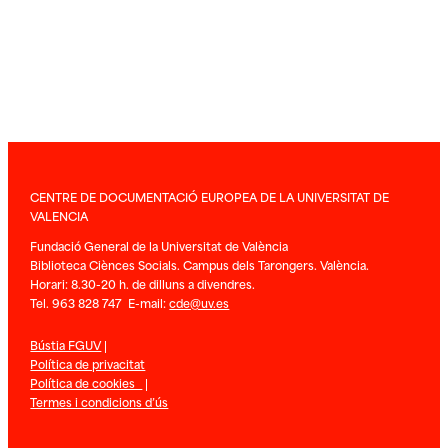
CENTRE DE DOCUMENTACIÓ EUROPEA DE LA UNIVERSITAT DE
VALENCIA
Fundació General de la Universitat de València
Biblioteca Ciènces Socials. Campus dels Tarongers. València.
Horari: 8.30-20 h. de dilluns a divendres.
Tel. 963 828 747 E-mail:
cde@uv.es
Bústia FGUV
|
Política de privacitat
Política de cookies
|
Termes i condicions d’ús