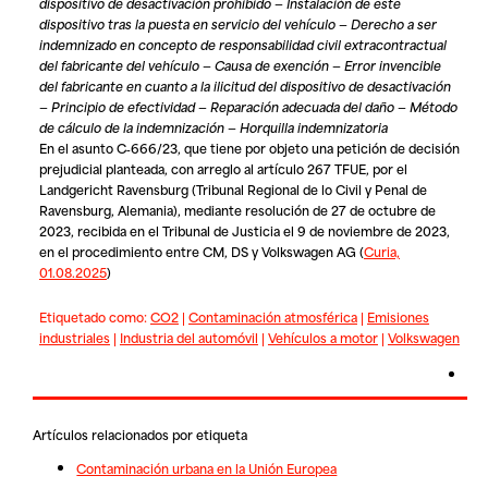
dispositivo de desactivación prohibido — Instalación de este
dispositivo tras la puesta en servicio del vehículo — Derecho a ser
indemnizado en concepto de responsabilidad civil extracontractual
del fabricante del vehículo — Causa de exención — Error invencible
del fabricante en cuanto a la ilicitud del dispositivo de desactivación
— Principio de efectividad — Reparación adecuada del daño — Método
de cálculo de la indemnización — Horquilla indemnizatoria
En el asunto C‑666/23, que tiene por objeto una petición de decisión
prejudicial planteada, con arreglo al artículo 267 TFUE, por el
Landgericht Ravensburg (Tribunal Regional de lo Civil y Penal de
Ravensburg, Alemania), mediante resolución de 27 de octubre de
2023, recibida en el Tribunal de Justicia el 9 de noviembre de 2023,
en el procedimiento entre
CM, DS
y
Volkswagen AG (
Curia,
01.08.2025
)
Etiquetado como:
CO2
|
Contaminación atmosférica
|
Emisiones
industriales
|
Industria del automóvil
|
Vehículos a motor
|
Volkswagen
Artículos relacionados por etiqueta
Contaminación urbana en la Unión Europea