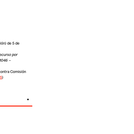
ión) de 5 de
recurso por
/1046 —
 contra
Comisión
25
)