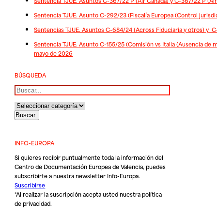
Sentencia TJUE. Asuntos C-367/22 P (Air Canada) y C-367/22 P (Ai
Sentencia TJUE. Asunto C-292/23 (Fiscalía Europea (Control jurisdic
Sentencias TJUE. Asuntos C-684/24 (Across Fiduciaria y otros) y C
Sentencia TJUE. Asunto C-155/25 (Comisión vs Italia (Ausencia de me
mayo de 2026
BÚSQUEDA
Buscar
INFO-EUROPA
Si quieres recibir puntualmente toda la información del
Centro de Documentación Europea de Valencia, puedes
subscribirte a nuestra newsletter Info-Europa.
Suscribirse
*Al realizar la suscripción acepta usted nuestra
política
de privacidad
.