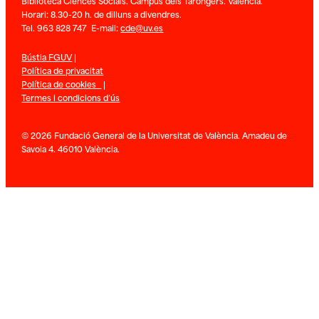
Biblioteca Ciènces Socials. Campus dels Tarongers. València.
Horari: 8.30-20 h. de dilluns a divendres.
Tel. 963 828 747 E-mail:
cde@uv.es
Bústia FGUV
|
Política de privacitat
Política de cookies
|
Termes i condicions d’ús
© 2026 Fundació General de la Universitat de València. Amadeu de
Savoia 4. 46010 València.