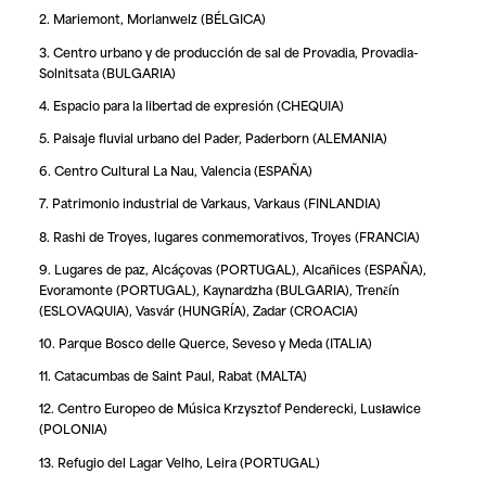
2. Mariemont, Morlanwelz (BÉLGICA)
3. Centro urbano y de producción de sal de Provadia, Provadia-
Solnitsata (BULGARIA)
4. Espacio para la libertad de expresión (CHEQUIA)
5. Paisaje fluvial urbano del Pader, Paderborn (ALEMANIA)
6.
Centro Cultural La Nau, Valencia
(ESPAÑA)
7. Patrimonio industrial de Varkaus, Varkaus (FINLANDIA)
8. Rashi de Troyes, lugares conmemorativos, Troyes (FRANCIA)
9. Lugares de paz, Alcáçovas (PORTUGAL), Alcañices (ESPAÑA),
Evoramonte (PORTUGAL), Kaynardzha (BULGARIA), Trenčín
(ESLOVAQUIA), Vasvár (HUNGRÍA), Zadar (CROACIA)
10. Parque Bosco delle Querce, Seveso y Meda (ITALIA)
11. Catacumbas de Saint Paul, Rabat (MALTA)
12. Centro Europeo de Música Krzysztof Penderecki, Lusławice
(POLONIA)
13. Refugio del Lagar Velho, Leira (PORTUGAL)