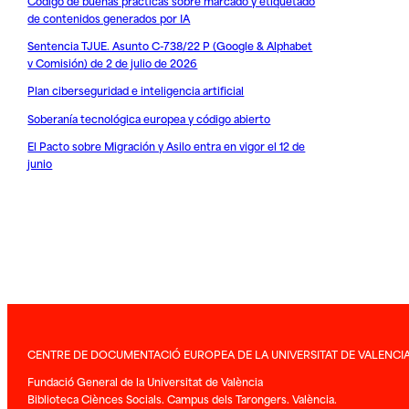
Código de buenas prácticas sobre marcado y etiquetado
de contenidos generados por IA
Sentencia TJUE. Asunto C-738/22 P (Google & Alphabet
v Comisión) de 2 de julio de 2026
Plan ciberseguridad e inteligencia artificial
Soberanía tecnológica europea y código abierto
El Pacto sobre Migración y Asilo entra en vigor el 12 de
junio
CENTRE DE DOCUMENTACIÓ EUROPEA DE LA UNIVERSITAT DE VALENCI
Fundació General de la Universitat de València
Biblioteca Ciènces Socials. Campus dels Tarongers. València.