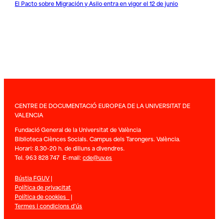
El Pacto sobre Migración y Asilo entra en vigor el 12 de junio
CENTRE DE DOCUMENTACIÓ EUROPEA DE LA UNIVERSITAT DE
VALENCIA
Fundació General de la Universitat de València
Biblioteca Ciènces Socials. Campus dels Tarongers. València.
Horari: 8.30-20 h. de dilluns a divendres.
Tel. 963 828 747 E-mail:
cde@uv.es
Bústia FGUV
|
Política de privacitat
Política de cookies
|
Termes i condicions d’ús