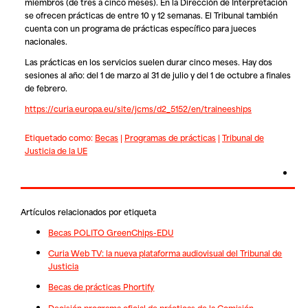
miembros (de tres a cinco meses). En la Dirección de Interpretación
se ofrecen prácticas de entre 10 y 12 semanas. El Tribunal también
cuenta con un programa de prácticas específico para jueces
nacionales.
Las prácticas en los servicios suelen durar cinco meses. Hay dos
sesiones al año: del 1 de marzo al 31 de julio y del 1 de octubre a finales
de febrero.
https://curia.europa.eu/site/jcms/d2_5152/en/traineeships
Etiquetado como:
Becas
|
Programas de prácticas
|
Tribunal de
Justicia de la UE
Artículos relacionados por etiqueta
Becas POLITO GreenChips-EDU
Curia Web TV: la nueva plataforma audiovisual del Tribunal de
Justicia
Becas de prácticas Phortify
Decisión programa oficial de prácticas de la Comisión