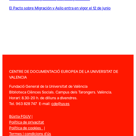
El Pacto sobre Migración y Asilo entra en vigor el 12 de junio
CENTRE DE DOCUMENTACIÓ EUROPEA DE LA UNIVERSITAT DE
VALENCIA
Fundació General de la Universitat de València
Biblioteca Ciènces Socials. Campus dels Tarongers. València.
Horari: 8.30-20 h. de dilluns a divendres.
Tel. 963 828 747 E-mail:
cde@uv.es
Bústia FGUV
|
Política de privacitat
Política de cookies
|
Termes i condicions d’ús