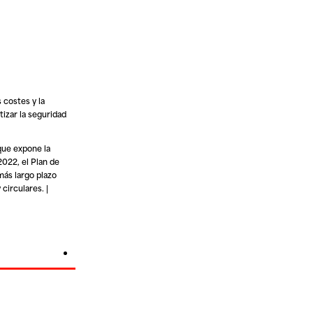
 costes y la
tizar la seguridad
 que expone la
2022, el Plan de
más largo plazo
 circulares. |