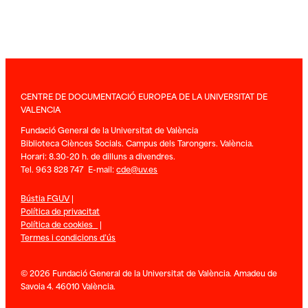
CENTRE DE DOCUMENTACIÓ EUROPEA DE LA UNIVERSITAT DE
VALENCIA
Fundació General de la Universitat de València
Biblioteca Ciènces Socials. Campus dels Tarongers. València.
Horari: 8.30-20 h. de dilluns a divendres.
Tel. 963 828 747 E-mail:
cde@uv.es
Bústia FGUV
|
Política de privacitat
Política de cookies
|
Termes i condicions d’ús
© 2026 Fundació General de la Universitat de València. Amadeu de
Savoia 4. 46010 València.