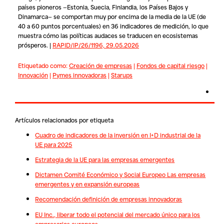
países pioneros —Estonia, Suecia, Finlandia, los Países Bajos y
Dinamarca— se comportan muy por encima de la media de la UE (de
40 a 60 puntos porcentuales) en 36 indicadores de medición, lo que
muestra cómo las políticas audaces se traducen en ecosistemas
prósperos. |
RAPID/IP/26/1196, 29.05.2026
Etiquetado como:
Creación de empresas
|
Fondos de capital riesgo
|
Innovación
|
Pymes innovadoras
|
Starups
Artículos relacionados por etiqueta
Cuadro de indicadores de la inversión en I+D industrial de la
UE para 2025
Estrategia de la UE para las empresas emergentes
Dictamen Comité Económico y Social Europeo Las empresas
emergentes y en expansión europeas
Recomendación definición de empresas innovadoras
EU Inc., liberar todo el potencial del mercado único para los
empresarios europeos