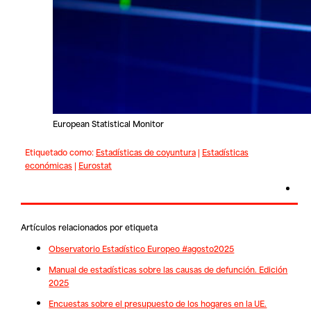
European Statistical Monitor
Etiquetado como:
Estadísticas de coyuntura
|
Estadísticas
económicas
|
Eurostat
Artículos relacionados por etiqueta
Observatorio Estadístico Europeo #agosto2025
Manual de estadísticas sobre las causas de defunción. Edición
2025
Encuestas sobre el presupuesto de los hogares en la UE.