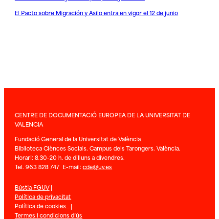
El Pacto sobre Migración y Asilo entra en vigor el 12 de junio
CENTRE DE DOCUMENTACIÓ EUROPEA DE LA UNIVERSITAT DE
VALENCIA
Fundació General de la Universitat de València
Biblioteca Ciènces Socials. Campus dels Tarongers. València.
Horari: 8.30-20 h. de dilluns a divendres.
Tel. 963 828 747 E-mail:
cde@uv.es
Bústia FGUV
|
Política de privacitat
Política de cookies
|
Termes i condicions d’ús