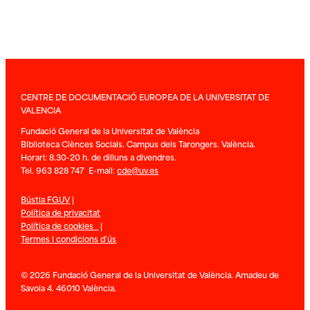
CENTRE DE DOCUMENTACIÓ EUROPEA DE LA UNIVERSITAT DE
VALENCIA
Fundació General de la Universitat de València
Biblioteca Ciènces Socials. Campus dels Tarongers. València.
Horari: 8.30-20 h. de dilluns a divendres.
Tel. 963 828 747 E-mail:
cde@uv.es
Bústia FGUV
|
Política de privacitat
Política de cookies
|
Termes i condicions d’ús
© 2026 Fundació General de la Universitat de València. Amadeu de
Savoia 4. 46010 València.