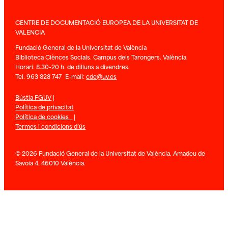
CENTRE DE DOCUMENTACIÓ EUROPEA DE LA UNIVERSITAT DE
VALENCIA
Fundació General de la Universitat de València
Biblioteca Ciènces Socials. Campus dels Tarongers. València.
Horari: 8.30-20 h. de dilluns a divendres.
Tel. 963 828 747 E-mail:
cde@uv.es
Bústia FGUV
|
Política de privacitat
Política de cookies
|
Termes i condicions d’ús
© 2026 Fundació General de la Universitat de València. Amadeu de
Savoia 4. 46010 València.