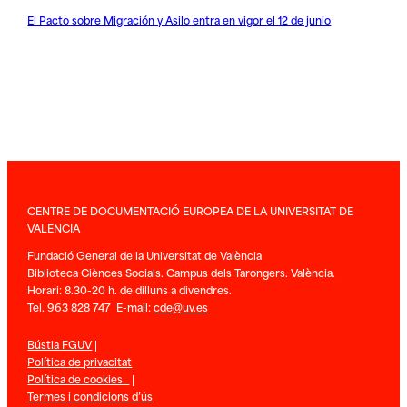
El Pacto sobre Migración y Asilo entra en vigor el 12 de junio
CENTRE DE DOCUMENTACIÓ EUROPEA DE LA UNIVERSITAT DE
VALENCIA
Fundació General de la Universitat de València
Biblioteca Ciènces Socials. Campus dels Tarongers. València.
Horari: 8.30-20 h. de dilluns a divendres.
Tel. 963 828 747 E-mail:
cde@uv.es
Bústia FGUV
|
Política de privacitat
Política de cookies
|
Termes i condicions d’ús