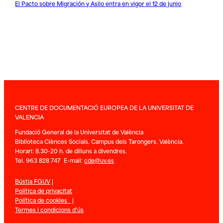
El Pacto sobre Migración y Asilo entra en vigor el 12 de junio
CENTRE DE DOCUMENTACIÓ EUROPEA DE LA UNIVERSITAT DE
VALENCIA
Fundació General de la Universitat de València
Biblioteca Ciènces Socials. Campus dels Tarongers. València.
Horari: 8.30-20 h. de dilluns a divendres.
Tel. 963 828 747 E-mail:
cde@uv.es
Bústia FGUV
|
Política de privacitat
Política de cookies
|
Termes i condicions d’ús