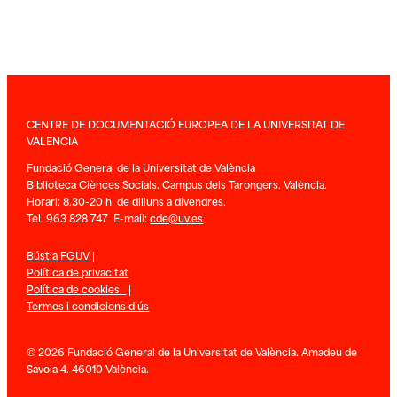
CENTRE DE DOCUMENTACIÓ EUROPEA DE LA UNIVERSITAT DE
VALENCIA
Fundació General de la Universitat de València
Biblioteca Ciènces Socials. Campus dels Tarongers. València.
Horari: 8.30-20 h. de dilluns a divendres.
Tel. 963 828 747 E-mail:
cde@uv.es
Bústia FGUV
|
Política de privacitat
Política de cookies
|
Termes i condicions d’ús
© 2026 Fundació General de la Universitat de València. Amadeu de
Savoia 4. 46010 València.