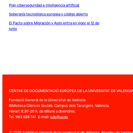
Plan ciberseguridad e inteligencia artificial
Soberanía tecnológica europea y código abierto
El Pacto sobre Migración y Asilo entra en vigor el 12 de
junio
CENTRE DE DOCUMENTACIÓ EUROPEA DE LA UNIVERSITAT DE VALENCI
Fundació General de la Universitat de València
Biblioteca Ciènces Socials. Campus dels Tarongers. València.
Horari: 8.30-20 h. de dilluns a divendres.
Tel. 963 828 747 E-mail:
cde@uv.es
© 2026 Fundació General de la Universitat de València. Amadeu de Savoia 4