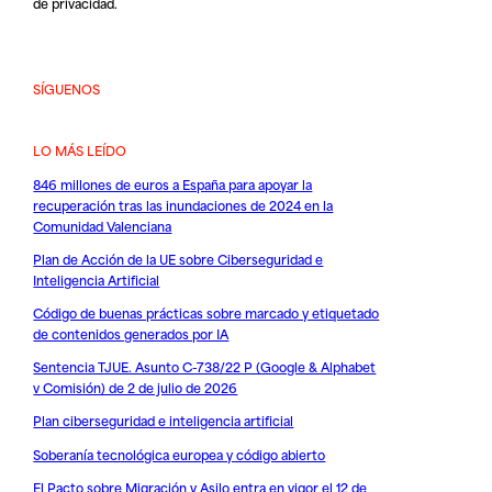
de privacidad
.
SÍGUENOS
LO MÁS LEÍDO
846 millones de euros a España para apoyar la
recuperación tras las inundaciones de 2024 en la
Comunidad Valenciana
Plan de Acción de la UE sobre Ciberseguridad e
Inteligencia Artificial
Código de buenas prácticas sobre marcado y etiquetado
de contenidos generados por IA
Sentencia TJUE. Asunto C-738/22 P (Google & Alphabet
v Comisión) de 2 de julio de 2026
Plan ciberseguridad e inteligencia artificial
Soberanía tecnológica europea y código abierto
El Pacto sobre Migración y Asilo entra en vigor el 12 de