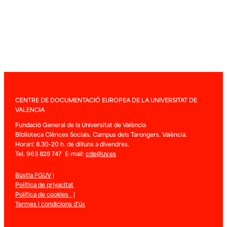
CENTRE DE DOCUMENTACIÓ EUROPEA DE LA UNIVERSITAT DE
VALENCIA
Fundació General de la Universitat de València
Biblioteca Ciènces Socials. Campus dels Tarongers. València.
Horari: 8.30-20 h. de dilluns a divendres.
Tel. 963 828 747 E-mail:
cde@uv.es
Bústia FGUV
|
Política de privacitat
Política de cookies
|
Termes i condicions d’ús