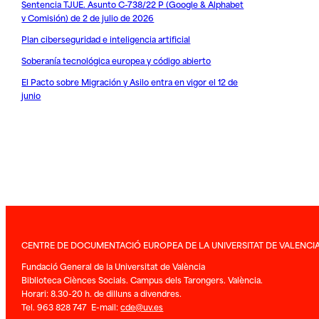
Sentencia TJUE. Asunto C-738/22 P (Google & Alphabet
v Comisión) de 2 de julio de 2026
Plan ciberseguridad e inteligencia artificial
Soberanía tecnológica europea y código abierto
El Pacto sobre Migración y Asilo entra en vigor el 12 de
junio
CENTRE DE DOCUMENTACIÓ EUROPEA DE LA UNIVERSITAT DE VALENCI
Fundació General de la Universitat de València
Biblioteca Ciènces Socials. Campus dels Tarongers. València.
Horari: 8.30-20 h. de dilluns a divendres.
Tel. 963 828 747 E-mail:
cde@uv.es