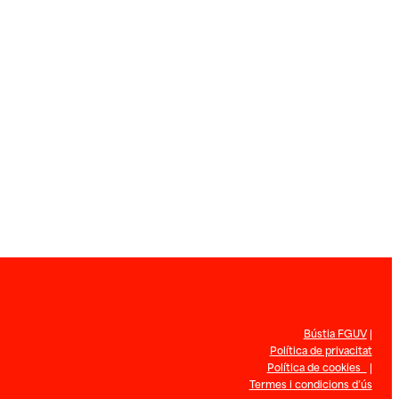
Bústia FGUV
|
Política de privacitat
Política de cookies
|
Termes i condicions d’ús